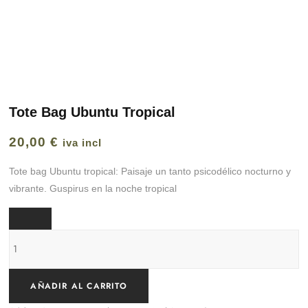
Tote Bag Ubuntu Tropical
20,00
€
iva incl
Tote bag Ubuntu tropical: Paisaje un tanto psicodélico nocturno y
vibrante. Guspirus en la noche tropical
Tote
Bag
Ubuntu
AÑADIR AL CARRITO
tropical
cantidad