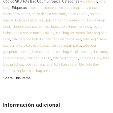
Código SKU
Tote Bag Ubuntu tropical
Categorías
Accesorios
,
Tote
bags
Etiquetas
accesorios sostenibles
,
baby bag
,
baby shower
,
bolsa para bebés
,
bolso de tela reciclado
,
bolso versátil
,
bolsos
ligeros
,
bolsos resistentes
,
gato llamando la atencion
,
Let's swing!
,
Lindy Hope
,
moda sostenible
,
Nunca estuvimos perdidos
,
regalo
bebé
,
regalo recien nacido
,
swing
,
tote bag artesanal
,
Tote bag Blue
floid
,
tote bag con bolsillo
,
tote bag con cremallera
,
tote bag diseño
exclusivo
,
tote bag ecológica
,
tote bag estampada
,
tote bag
guspirus
,
tote bag hecha a mano
,
tote bag Hola!
,
tote bag ilustrada
,
tote bag Love
,
Tote bag Mira’m
,
tote bag original
,
Tote bag Park
,
tote
bag práctica
,
tote bag reciclada
,
tote bag sostenible
,
Tote Bag
Ubuntu tropical
,
tote bag única
Share This Items :
Información adicional